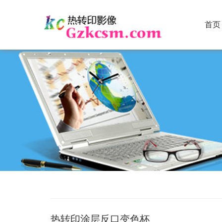
首页
热转印涂层反口变色杯