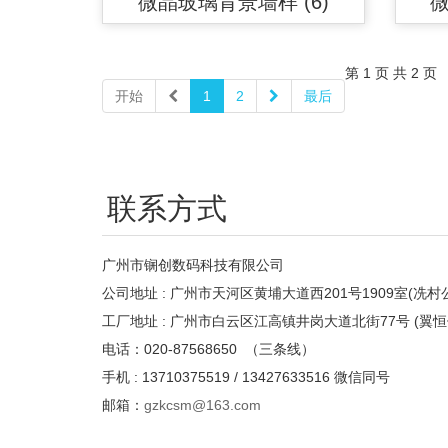
微晶玻璃背景墙样 (6)
微
第 1 页 共 2 页
开始
1
2
最后
联系方式
广州市锎创数码科技有限公司
公司地址 : 广州市天河区黄埔大道西201号1909室(冼村
工厂地址 : 广州市白云区江高镇井岗大道北街77号 (翼恒
电话：020-87568650 （三条线）
手机 : 13710375519 / 13427633516 微信同号
邮箱：
gzkcsm@163.com